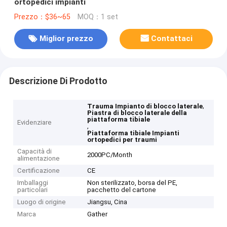
ortopedici impianti
Prezzo：$36~65
MOQ：1 set
Miglior prezzo
Contattaci
Descrizione Di Prodotto
,
Trauma Impianto di blocco laterale
Piastra di blocco laterale della
piattaforma tibiale
Evidenziare
,
Piattaforma tibiale Impianti
ortopedici per traumi
Capacità di
2000PC/Month
alimentazione
Certificazione
CE
Imballaggi
Non sterilizzato, borsa del PE,
particolari
pacchetto del cartone
Luogo di origine
Jiangsu, Cina
Marca
Gather