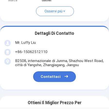
Marca
Gather
Osservi più
Dettagli Di Contatto
Mr. Luffy Liu
+86-15062512110
B2508, internazionale di Junma, Shazhou West Road,
città di Yangshe, Zhangjiagang, Jiangsu
Contattaci
Ottieni Il Miglior Prezzo Per