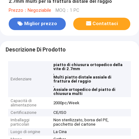
2.7mm multi per la frattura distale del raggio
Prezzo：Negoziabile
MOQ：1 PC
Miglior prezzo
Contattaci
Descrizione Di Prodotto
piatto di chiusura ortopedico della
vite di 2.7mm
,
Multi piatto distale assiale di
Evidenziare
frattura del raggio
,
Assiale ortopedico del piatto di
chiusura multi
Capacità di
2000pc/Week
alimentazione
Certificazione
CE/ISO
Imballaggi
Non sterilizzato, borsa del PE,
particolari
pacchetto del cartone
Luogo di origine
La Cina