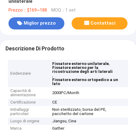
unilaterale
Prezzo：$169~188
MOQ：1 set
Miglior prezzo
Contattaci
Descrizione Di Prodotto
,
Fissatore esterno unilaterale
Fissatore esterno per la
ricostruzione degli arti laterali
Evidenziare
,
Fissatore esterno ortopedico a un
lato
Capacità di
2000PC/Month
alimentazione
Certificazione
CE
Imballaggi
Non sterilizzato, borsa del PE,
particolari
pacchetto del cartone
Luogo di origine
Jiangsu, Cina
Marca
Gather