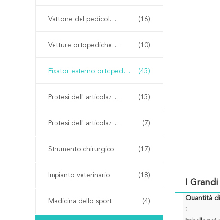
Vattone del pedicolo spinale
(16)
Vetture ortopediche a cannula
(10)
Fixator esterno ortopedico
(45)
Protesi dell' articolazione dell' anca
(15)
Protesi dell' articolazione del ginocchio
(7)
Strumento chirurgico
(17)
Impianto veterinario
(18)
I Grandi
Quantità d
Medicina dello sport
(4)
: