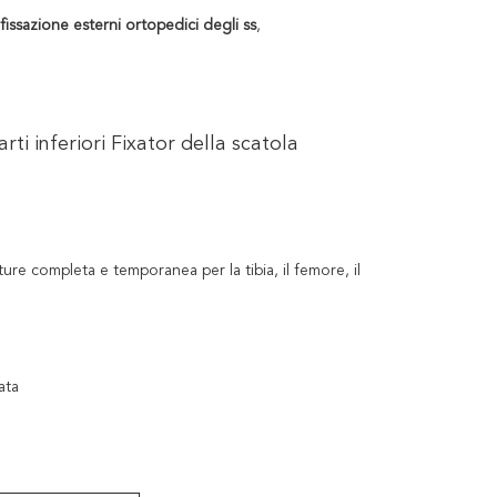
 fissazione esterni ortopedici degli ss
,
ti inferiori Fixator della scatola
tture completa e temporanea per la tibia, il femore, il
ata