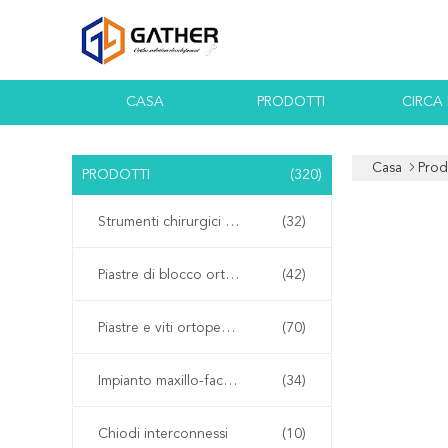
CASA
PRODOTTI
CIRCA
Casa
Prod
PRODOTTI
(320)
Strumenti chirurgici ortopedici
(32)
Piastre di blocco ortopediche
(42)
Piastre e viti ortopediche
(70)
Impianto maxillo-facciale
(34)
Chiodi interconnessi
(10)