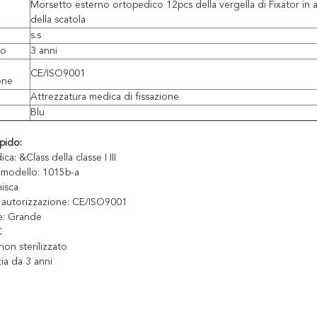
Morsetto esterno ortopedico 12pcs della vergella di Fixator in art
della scatola
s.s
do
3 anni
CE/ISO9001
one
Attrezzatura medica di fissazione
Blu
pido:
ca: &Class della classe I III
 modello: 1015b-a
nisca
 autorizzazione: CE/ISO9001
e: Grande
C
non sterilizzato
ia da 3 anni