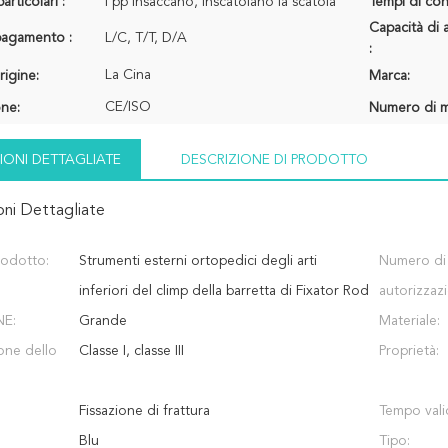
articolari :
I pp insaccano, inscatolano la scatola
Tempi di con
Capacità di 
 pagamento :
L/C, T/T, D/A
:
La Cina
rigine:
Marca:
CE/ISO
one:
Numero di m
IONI DETTAGLIATE
DESCRIZIONE DI PRODOTTO
oni Dettagliate
odotto:
Strumenti esterni ortopedici degli arti
Numero di
inferiori del climp della barretta di Fixator Rod
autorizzaz
NE:
Grande
Materiale:
ione dello
Classe I, classe III
Proprietà:
Fissazione di frattura
Tempo vali
Blu
Tipo: