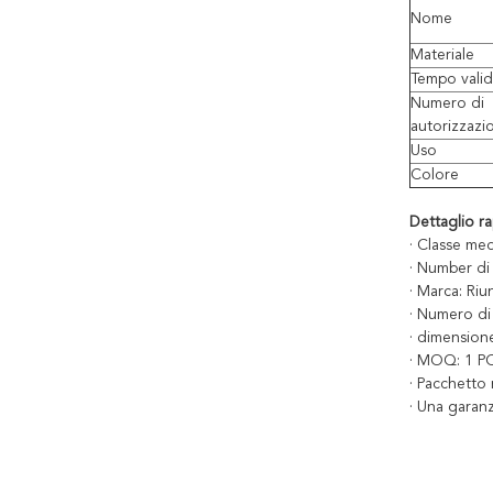
Nome
Materiale
Tempo vali
Numero di
autorizzazi
Uso
Colore
Dettaglio ra
· Classe medi
· Number di
· Marca: Riu
· Numero di
· dimension
· MOQ: 1 P
· Pacchetto 
· Una garanz