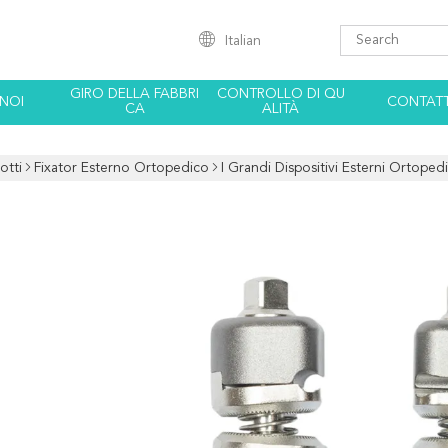
Italian
GIRO DELLA FABBRI
CONTROLLO DI QU
 NOI
CONTATT
CA
ALITÀ
otti
Fixator Esterno Ortopedico
I Grandi Dispositivi Esterni Ortoped