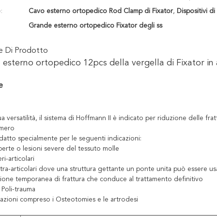
:
Cavo esterno ortopedico Rod Clamp di Fixator
,
Dispositivi di
Grande esterno ortopedico Fixator degli ss
ne Di Prodotto
esterno ortopedico 12pcs della vergella di Fixator in ar
e
a versatilità, il sistema di Hoffmann II è indicato per riduzione delle fra
omero
adatto specialmente per le seguenti indicazioni:
perte o lesioni severe del tessuto molle
ri-articolari
ntra-articolari dove una struttura gettante un ponte unita può essere us
azione temporanea di frattura che conduce al trattamento definitivo
i Poli-trauma
cazioni compreso i Osteotomies e le artrodesi