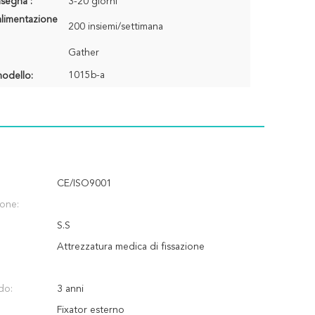
segna :
3-20 giorni
alimentazione
200 insiemi/settimana
Gather
1015b-a
odello:
CE/ISO9001
ione:
S.S
Attrezzatura medica di fissazione
do:
3 anni
Fixator esterno