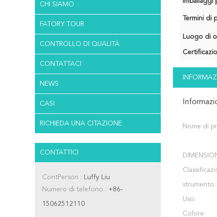
Imballaggi p
CHI SIAMO
Termini di
FATORY TOUR
Luogo di o
CONTROLLO DI QUALITÀ
Certificazi
CONTATTACI
INFORMAZ
NEWS
Informazi
CASI
RICHIEDA UNA CITAZIONE
Nome di pr
CONTATTICI
DIMENSIO
Classificaz
ContPerson :
Luffy Liu
strumento:
Numero di telefono :
+86-
Uso:
15062512110
Colore: