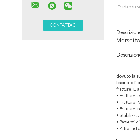
Evidenziare
Descrizio
Morsetto 
Descrizion
dovuto la su
bacino e l'
fratture. È 
• Fratture a
• Fratture Pe
• Fratture I
• Stabilizz
• Pazienti d
• Altre indi