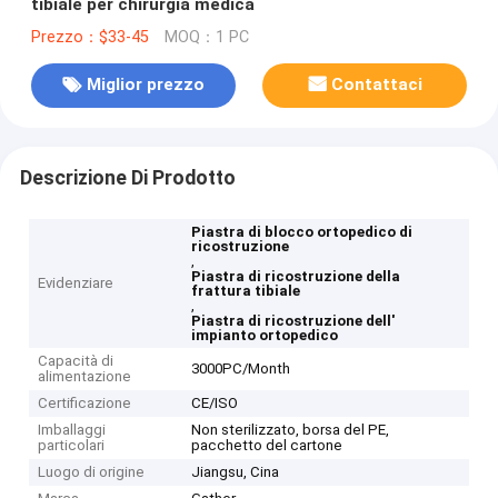
tibiale per chirurgia medica
Prezzo：$33-45
MOQ：1 PC
Miglior prezzo
Contattaci
Descrizione Di Prodotto
Piastra di blocco ortopedico di
ricostruzione
,
Piastra di ricostruzione della
Evidenziare
frattura tibiale
,
Piastra di ricostruzione dell'
impianto ortopedico
Capacità di
3000PC/Month
alimentazione
Certificazione
CE/ISO
Imballaggi
Non sterilizzato, borsa del PE,
particolari
pacchetto del cartone
Luogo di origine
Jiangsu, Cina