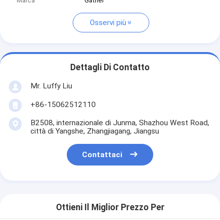
Marca
Gather
Osservi più
Dettagli Di Contatto
Mr. Luffy Liu
+86-15062512110
B2508, internazionale di Junma, Shazhou West Road,
città di Yangshe, Zhangjiagang, Jiangsu
Contattaci
Ottieni Il Miglior Prezzo Per