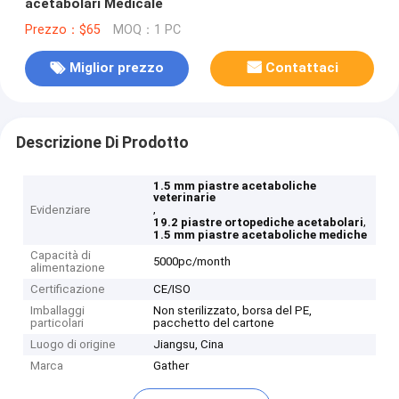
acetabolari Medicale
Prezzo：$65
MOQ：1 PC
Miglior prezzo
Contattaci
Descrizione Di Prodotto
1.5 mm piastre acetaboliche
veterinarie
,
Evidenziare
,
19.2 piastre ortopediche acetabolari
1.5 mm piastre acetaboliche mediche
Capacità di
5000pc/month
alimentazione
Certificazione
CE/ISO
Imballaggi
Non sterilizzato, borsa del PE,
particolari
pacchetto del cartone
Luogo di origine
Jiangsu, Cina
Marca
Gather