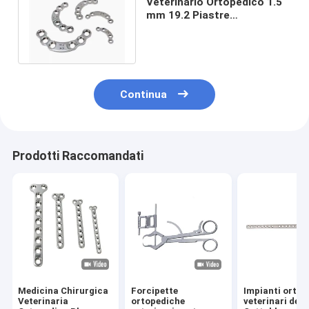
Veterinario Ortopedico 1.5
mm 19.2 Piastre
acetabolari Medicale
Continua
Prodotti Raccomandati
Medicina Chirurgica
Forcipette
Impianti ortop
Veterinaria
ortopediche
veterinari del 