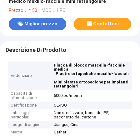
medico maxillo-facciale mini rettangolare
Prezzo：￥50
MOQ：1 PC
Miglior prezzo
Contattaci
Descrizione Di Prodotto
Placca di blocco mascella-facciale
medica
,
Piastre ortopediche maxillo-facciali
Evidenziare
,
Mini piastre ortopediche per impianti
rettangolari
Capacità di
5000 pc/month
alimentazione
Certificazione
CE/ISO
Imballaggi
Non sterilizzato, borsa del PE,
particolari
pacchetto del cartone
Luogo di origine
Jiangsu, Cina
Marca
Gather