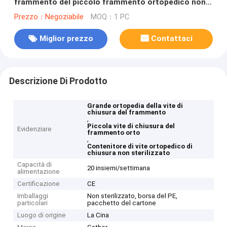
frammento del piccolo frammento ortopedico non
sterilizzato
Prezzo：Negoziabile
MOQ：1 PC
Miglior prezzo
Contattaci
Descrizione Di Prodotto
Grande ortopedia della vite di
chiusura del frammento
,
Piccola vite di chiusura del
Evidenziare
frammento orto
,
Contenitore di vite ortopedico di
chiusura non sterilizzato
Capacità di
20 insiemi/settimana
alimentazione
Certificazione
CE
Imballaggi
Non sterilizzato, borsa del PE,
particolari
pacchetto del cartone
Luogo di origine
La Cina