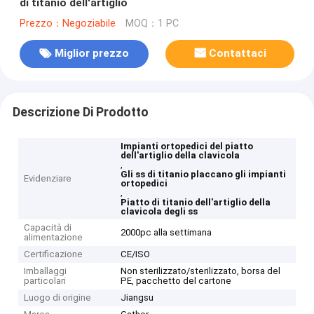
di titanio dell'artiglio
Prezzo：Negoziabile
MOQ：1 PC
Miglior prezzo
Contattaci
Descrizione Di Prodotto
Impianti ortopedici del piatto
dell'artiglio della clavicola
,
Gli ss di titanio placcano gli impianti
Evidenziare
ortopedici
,
Piatto di titanio dell'artiglio della
clavicola degli ss
Capacità di
2000pc alla settimana
alimentazione
Certificazione
CE/ISO
Imballaggi
Non sterilizzato/sterilizzato, borsa del
particolari
PE, pacchetto del cartone
Luogo di origine
Jiangsu