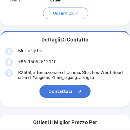
Marca
Gather
Osservi più
Dettagli Di Contatto
Mr. Luffy Liu
+86-15062512110
B2508, internazionale di Junma, Shazhou West Road,
città di Yangshe, Zhangjiagang, Jiangsu
Contattaci
Ottieni Il Miglior Prezzo Per