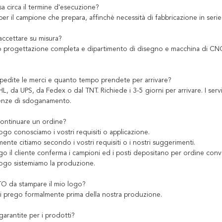
a circa il termine d'esecuzione?
 per il campione che prepara, affinchè necessità di fabbricazione in seri
accettare su misura?
mo progettazione completa e dipartimento di disegno e macchina di CNC,
edite le merci e quanto tempo prendete per arrivare?
L, da UPS, da Fedex o dal TNT. Richiede i 3-5 giorni per arrivare. I ser
enze di sdoganamento.
ontinuare un ordine?
uogo conosciamo i vostri requisiti o applicazione.
nte citiamo secondo i vostri requisiti o i nostri suggerimenti.
go il cliente conferma i campioni ed i posti depositano per ordine conv
uogo sistemiamo la produzione.
O da stampare il mio logo?
ici prego formalmente prima della nostra produzione.
garantite per i prodotti?