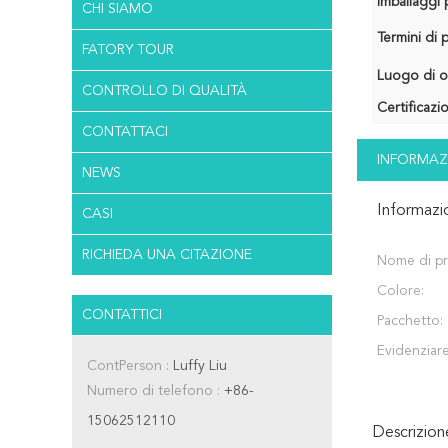
Imballaggi p
CHI SIAMO
Termini di
FATORY TOUR
Luogo di o
CONTROLLO DI QUALITÀ
Certificazi
CONTATTACI
INFORMAZ
NEWS
Informazi
CASI
RICHIEDA UNA CITAZIONE
Nome di pr
Colore:
CONTATTICI
Pacchetto:
Evidenziare
ContPerson :
Luffy Liu
Numero di telefono :
+86-
15062512110
Descrizio