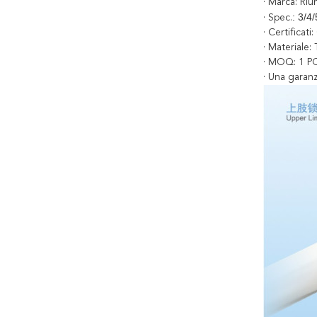
· Marca: Riu
: 3/4/
· Spec.
· Certificat
· Materiale: 
· MOQ: 1 P
· Una garanz