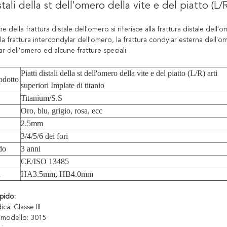
stali della st dell'omero della vite e del piatto (L/
ne della frattura distale dell'omero si riferisce alla frattura distale del
la frattura intercondylar dell'omero, la frattura condylar esterna dell'om
r dell'omero ed alcune fratture speciali.
Piatti distali della st dell'omero della vite e del piatto (L/R) arti
odotto
superiori Implate di titanio
Titanium/S.S
Oro, blu, grigio, rosa, ecc
2.5mm
3/4/5/6 dei fori
do
3 anni
CE/ISO 13485
a
HA3.5mm, HB4.0mm
pido:
ca: Classe III
 modello: 3015