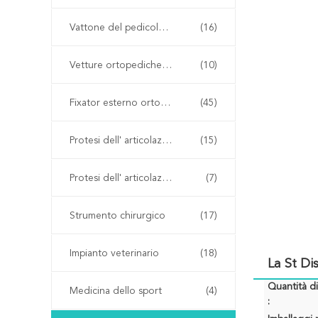
Vattone del pedicolo spinale
(16)
Vetture ortopediche a cannula
(10)
Fixator esterno ortopedico
(45)
Protesi dell' articolazione dell' anca
(15)
Protesi dell' articolazione del ginocchio
(7)
Strumento chirurgico
(17)
Impianto veterinario
(18)
La St Di
Quantità d
Medicina dello sport
(4)
: