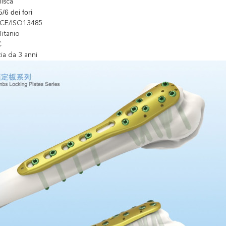
nisca
5/6 dei fori
i: CE/ISO13485
Titanio
C
ia da 3 anni