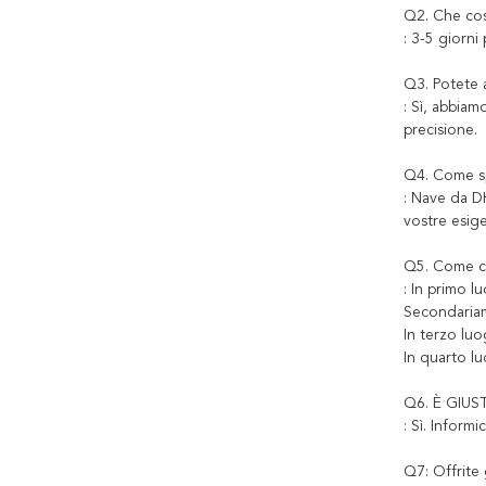
Q2. Che cos
: 3-5 giorni
Q3. Potete 
: Sì, abbia
precisione.
Q4. Come sp
: Nave da DH
vostre esig
Q5. Come c
: In primo l
Secondariame
In terzo luo
In quarto l
Q6. È GIUST
: Sì. Inform
Q7: Offrite 