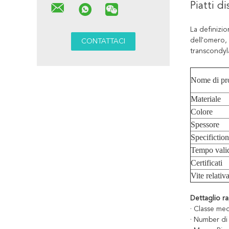
Piatti di
La definizio
dell'omero, 
transcondyla
Nome di pr
Materiale
Colore
Spessore
Specifiction
Tempo vali
Certificati
Vite relativ
Dettaglio ra
· Classe medi
· Number di