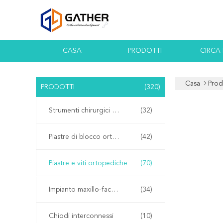
CASA
PRODOTTI
CIRCA
Casa
Prod
PRODOTTI
(320)
Strumenti chirurgici ortopedici
(32)
Piastre di blocco ortopediche
(42)
Piastre e viti ortopediche
(70)
Impianto maxillo-facciale
(34)
Chiodi interconnessi
(10)