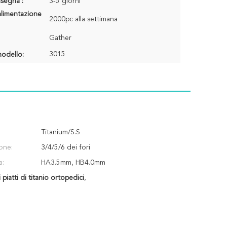
segna :
3-5 giorni
alimentazione
2000pc alla settimana
Gather
3015
odello:
Titanium/S.S
one:
3/4/5/6 dei fori
a:
HA3.5mm, HB4.0mm
 piatti di titanio ortopedici
,