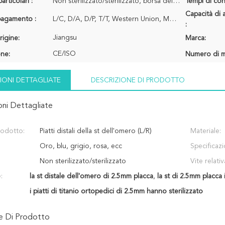
articolari :
Non sterilizzato/sterilizzato, borsa del PE, pacchetto del cartone
Tempi di con
Capacità di 
 pagamento :
L/C, D/A, D/P, T/T, Western Union, MoneyGram
:
Jiangsu
rigine:
Marca:
CE/ISO
one:
Numero di m
IONI DETTAGLIATE
DESCRIZIONE DI PRODOTTO
oni Dettagliate
odotto:
Piatti distali della st dell'omero (L/R)
Materiale:
Oro, blu, grigio, rosa, ecc
Specificazi
Non sterilizzato/sterilizzato
Vite relativ
:
la st distale dell'omero di 2.5mm placca
,
la st di 2.5mm placca i
i piatti di titanio ortopedici di 2.5mm hanno sterilizzato
ne Di Prodotto