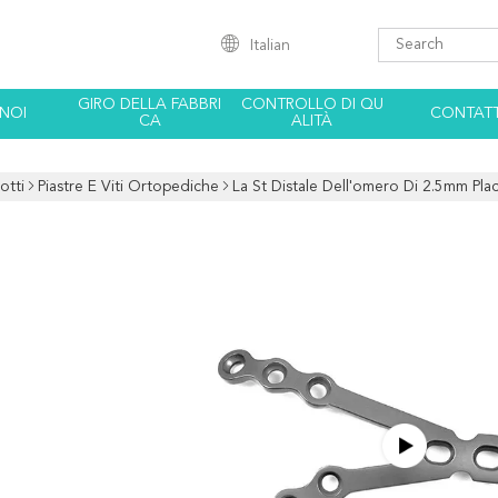
Italian
GIRO DELLA FABBRI
CONTROLLO DI QU
 NOI
CONTATT
CA
ALITÀ
otti
Piastre E Viti Ortopediche
La St Distale Dell'omero Di 2.5mm Placca