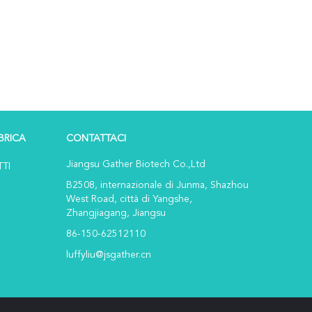
BRICA
CONTATTACI
Jiangsu Gather Biotech Co.,Ltd
TTI
B2508, internazionale di Junma, Shazhou
West Road, città di Yangshe,
Zhangjiagang, Jiangsu
86-150-62512110
luffyliu@jsgather.cn