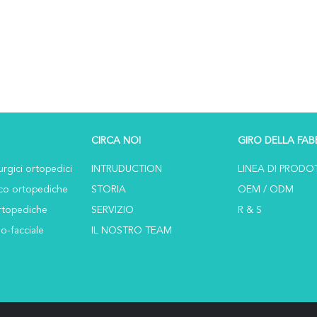
CIRCA NOI
GIRO DELLA FAB
urgici ortopedici
INTRUDUCTION
LINEA DI PRODO
cco ortopediche
STORIA
OEM / ODM
 ortopediche
SERVIZIO
R & S
lo-facciale
IL NOSTRO TEAM