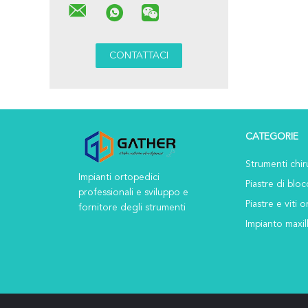
CATEGORIE
Strumenti chir
Impianti ortopedici
Piastre di blo
professionali e sviluppo e
Piastre e viti
fornitore degli strumenti
Impianto maxil