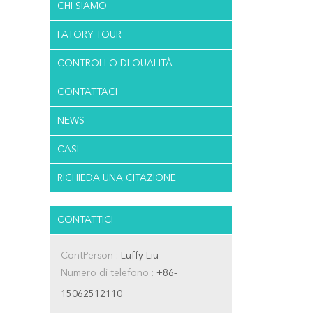
CHI SIAMO
FATORY TOUR
CONTROLLO DI QUALITÀ
CONTATTACI
NEWS
CASI
RICHIEDA UNA CITAZIONE
CONTATTICI
ContPerson :
Luffy Liu
Numero di telefono :
+86-
15062512110