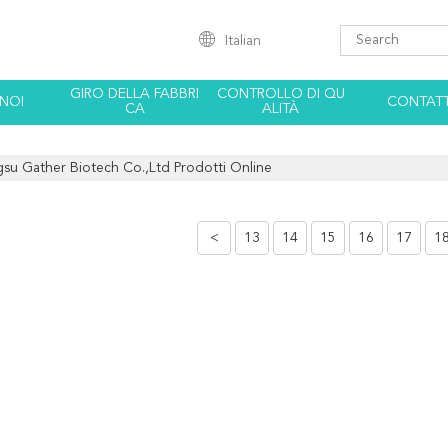
Italian
GIRO DELLA FABBRI
CONTROLLO DI QU
 NOI
CONTATT
CA
ALITÀ
gsu Gather Biotech Co.,Ltd Prodotti Online
<
13
14
15
16
17
1