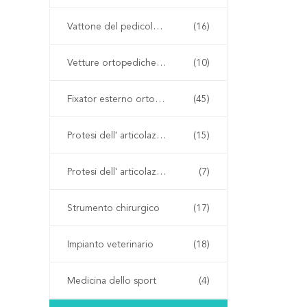
Vattone del pedicolo spinale
(16)
Vetture ortopediche a cannula
(10)
Fixator esterno ortopedico
(45)
Protesi dell' articolazione dell' anca
(15)
Protesi dell' articolazione del ginocchio
(7)
Strumento chirurgico
(17)
Impianto veterinario
(18)
Medicina dello sport
(4)