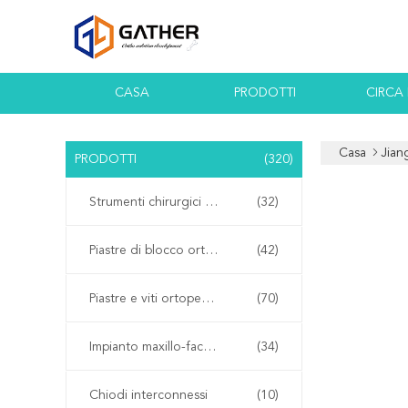
CASA
PRODOTTI
CIRCA
Casa
Jian
PRODOTTI
(320)
Strumenti chirurgici ortopedici
(32)
Piastre di blocco ortopediche
(42)
Piastre e viti ortopediche
(70)
Impianto maxillo-facciale
(34)
Chiodi interconnessi
(10)