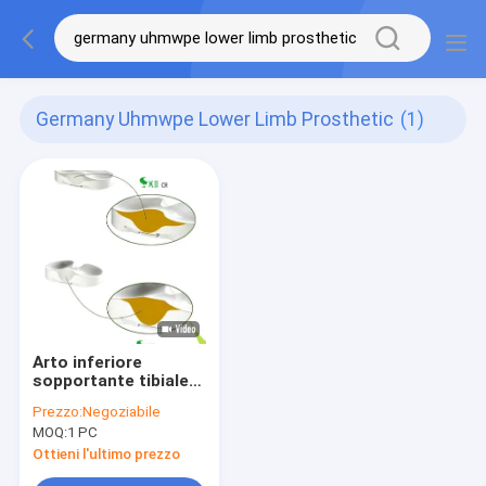
Germany Uhmwpe Lower Limb Prosthetic
(1)
Arto inferiore
sopportante tibiale
primario di TKA SKII
Prezzo:
Negoziabile
Germania UHMWPE
MOQ:
1 PC
prostetico
Ottieni l'ultimo prezzo